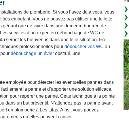
Pr
ier
nstallations de plomberie. Si vous l’avez déjà vécu, vous
t très embêtant. Vous ne pouvez pas utiliser une toilette
 plus gênant que de vivre dans une demeure bourrée de
Les services d’un expert en débouchage de WC de
0) seront les bienvenus dans une telle situation. En
 techniques professionnelles pour
déboucher vos WC
au
e pour
débouchage un évier
obstrué, une
cée employée pour détecter les éventuelles pannes dans
 facilement la panne et d’apporter une solution efficace.
lation pour repérer une panne. Cette technique à la pointe
ou dans un but préventif. N’attendez pas la panne avant
pert en plomberie à Les Lilas. Ainsi, vous pouvez
ésagréments qu’elles peuvent causer.