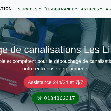
ATION
SERVICES
ÎLE-DE-FRANCE
ASTUCES
AS
 de canalisations Les Li
ble et compétent pour le débouchage de canalisatio
notre entreprise de plomberie.
Assistance 24h/24 et 7j/7
☏ 0134862317