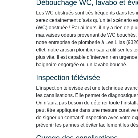
Débouchage WC, lavabo et év
Les WC obstrués sont très fréquents dans les i
serez certainement d’avis qu’un tel scénario es
(WC) obstruée ! Par ailleurs, il n’y a rien de
mauvaises odeurs provenant de WC bouchés. 
notre entreprise de plomberie à Les Lilas (9326
effet, notre artisan plombier saura utiliser les
plus vite. Il est capable d’intervenir en urgenc
baignoire engorgée ou un lavabo bouché.
Inspection télévisée
L’inspection télévisée est une technique avan
les canalisations. Elle permet de diagnostiquer
On n’aura pas besoin de déterrer toute l’instal
peut être appliquée dans une mesure curative 
de signer un contrat d’inspection avec votre ex
prévenir les pannes et éviter facilement les d
Curage des canalisations