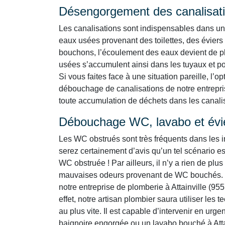
Désengorgement des canalisat
Les canalisations sont indispensables dans un 
eaux usées provenant des toilettes, des éviers
bouchons, l’écoulement des eaux devient de plu
usées s’accumulent ainsi dans les tuyaux et por
Si vous faites face à une situation pareille, l’o
débouchage de canalisations de notre entrepris
toute accumulation de déchets dans les canalisa
Débouchage WC, lavabo et év
Les WC obstrués sont très fréquents dans les i
serez certainement d’avis qu’un tel scénario es
WC obstruée ! Par ailleurs, il n’y a rien de p
mauvaises odeurs provenant de WC bouchés. L
notre entreprise de plomberie à Attainville (95
effet, notre artisan plombier saura utiliser les
au plus vite. Il est capable d’intervenir en urg
baignoire engorgée ou un lavabo bouché à Atta