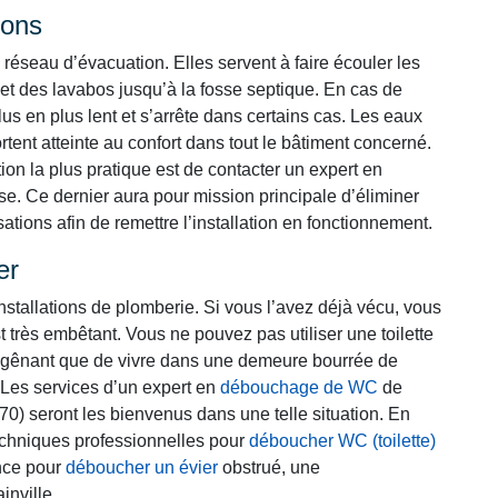
ions
réseau d’évacuation. Elles servent à faire écouler les
 et des lavabos jusqu’à la fosse septique. En cas de
s en plus lent et s’arrête dans certains cas. Les eaux
tent atteinte au confort dans tout le bâtiment concerné.
ption la plus pratique est de contacter un expert en
e. Ce dernier aura pour mission principale d’éliminer
tions afin de remettre l’installation en fonctionnement.
ier
nstallations de plomberie. Si vous l’avez déjà vécu, vous
t très embêtant. Vous ne pouvez pas utiliser une toilette
lus gênant que de vivre dans une demeure bourrée de
es services d’un expert en
débouchage de WC
de
570) seront les bienvenus dans une telle situation. En
 techniques professionnelles pour
déboucher WC (toilette)
ence pour
déboucher un évier
obstrué, une
inville.