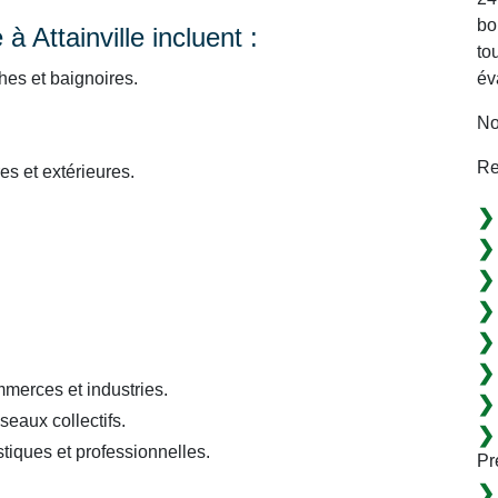
bo
 Attainville incluent :
to
év
es et baignoires.
No
Re
s et extérieures.
merces et industries.
eaux collectifs.
tiques et professionnelles.
Pr