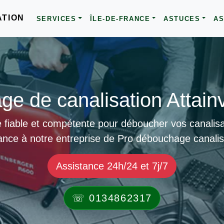
ATION
SERVICES
ÎLE-DE-FRANCE
ASTUCES
AS
e de canalisation Attainv
 fiable et compétente pour déboucher vos canalisati
ance à notre entreprise de Pro débouchage canalis
Assistance 24h/24 et 7j/7
☏ 0134862317