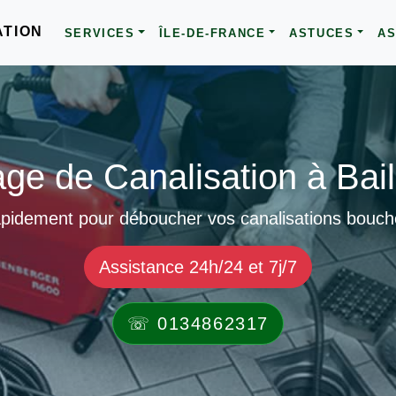
ATION
SERVICES
ÎLE-DE-FRANCE
ASTUCES
AS
e de Canalisation à Bail
apidement pour déboucher vos canalisations bouchée
Assistance 24h/24 et 7j/7
☏ 0134862317