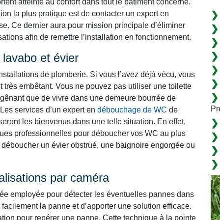
tent atteinte au confort dans tout le bâtiment concerné.
ption la plus pratique est de contacter un expert en
e. Ce dernier aura pour mission principale d’éliminer
tions afin de remettre l’installation en fonctionnement.
lavabo et évier
nstallations de plomberie. Si vous l’avez déjà vécu, vous
t très embêtant. Vous ne pouvez pas utiliser une toilette
lus gênant que de vivre dans une demeure bourrée de
Pr
es services d’un expert en
débouchage de WC
de
eront les bienvenus dans une telle situation. En effet,
niques professionnelles pour déboucher vos WC au plus
our déboucher un évier obstrué, une baignoire engorgée ou
alisations par caméra
cée employée pour détecter les éventuelles pannes dans
 facilement la panne et d’apporter une solution efficace.
lation pour repérer une panne. Cette technique à la pointe