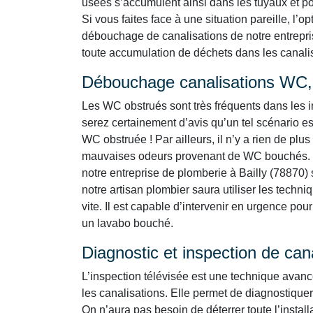
usées s’accumulent ainsi dans les tuyaux et por
Si vous faites face à une situation pareille, l’o
débouchage de canalisations de notre entrepris
toute accumulation de déchets dans les canalisa
Débouchage canalisations WC, 
Les WC obstrués sont très fréquents dans les i
serez certainement d’avis qu’un tel scénario es
WC obstruée ! Par ailleurs, il n’y a rien de p
mauvaises odeurs provenant de WC bouchés. L
notre entreprise de plomberie à Bailly (78870) s
notre artisan plombier saura utiliser les tech
vite. Il est capable d’intervenir en urgence p
un lavabo bouché.
Diagnostic et inspection de can
L’inspection télévisée est une technique avan
les canalisations. Elle permet de diagnostiquer
On n’aura pas besoin de déterrer toute l’instal