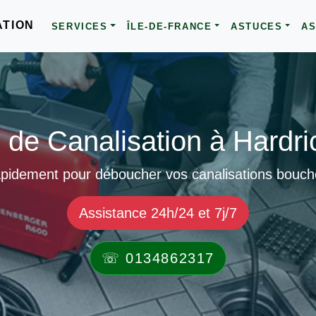
ATION
SERVICES
ÎLE-DE-FRANCE
ASTUCES
AS
e Canalisation à Hardri
apidement pour déboucher vos canalisations bouchée
Assistance 24h/24 et 7j/7
☏ 0134862317