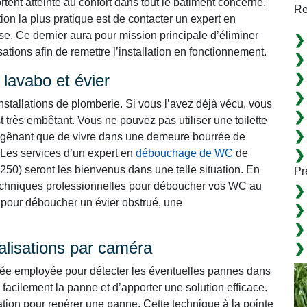
tent atteinte au confort dans tout le bâtiment concerné.
Re
ption la plus pratique est de contacter un expert en
e. Ce dernier aura pour mission principale d’éliminer
tions afin de remettre l’installation en fonctionnement.
lavabo et évier
nstallations de plomberie. Si vous l’avez déjà vécu, vous
t très embêtant. Vous ne pouvez pas utiliser une toilette
lus gênant que de vivre dans une demeure bourrée de
es services d’un expert en
débouchage de WC
de
250) seront les bienvenus dans une telle situation. En
Pr
es techniques professionnelles pour déboucher vos WC au
ce pour déboucher un évier obstrué, une
alisations par caméra
cée employée pour détecter les éventuelles pannes dans
 facilement la panne et d’apporter une solution efficace.
lation pour repérer une panne. Cette technique à la pointe