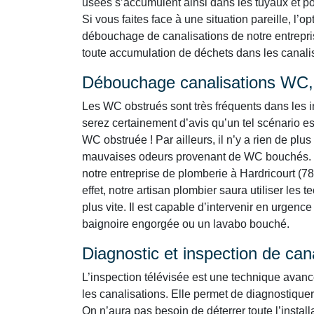
usées s’accumulent ainsi dans les tuyaux et por
Si vous faites face à une situation pareille, l’o
débouchage de canalisations de notre entrepris
toute accumulation de déchets dans les canalisa
Débouchage canalisations WC, 
Les WC obstrués sont très fréquents dans les i
serez certainement d’avis qu’un tel scénario es
WC obstruée ! Par ailleurs, il n’y a rien de p
mauvaises odeurs provenant de WC bouchés. L
notre entreprise de plomberie à Hardricourt (78
effet, notre artisan plombier saura utiliser l
plus vite. Il est capable d’intervenir en urgen
baignoire engorgée ou un lavabo bouché.
Diagnostic et inspection de can
L’inspection télévisée est une technique avan
les canalisations. Elle permet de diagnostiquer
On n’aura pas besoin de déterrer toute l’instal