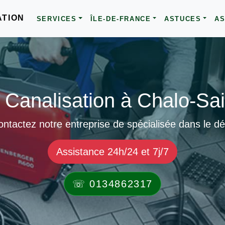
ATION
SERVICES
ÎLE-DE-FRANCE
ASTUCES
AS
Canalisation à Chalo-Sai
ntactez notre entreprise de spécialisée dans le d
Assistance 24h/24 et 7j/7
☏ 0134862317