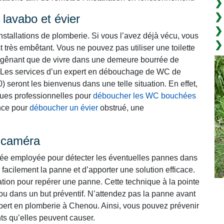
lavabo et évier
nstallations de plomberie. Si vous l’avez déjà vécu, vous
t très embêtant. Vous ne pouvez pas utiliser une toilette
lus gênant que de vivre dans une demeure bourrée de
Les services d’un expert en débouchage de WC de
 seront les bienvenus dans une telle situation. En effet,
iques professionnelles pour
déboucher les WC bouchées
ence pour
déboucher un évier
obstrué, une
r caméra
cée employée pour détecter les éventuelles pannes dans
 facilement la panne et d’apporter une solution efficace.
lation pour repérer une panne. Cette technique à la pointe
ou dans un but préventif. N’attendez pas la panne avant
xpert en plomberie à Chenou. Ainsi, vous pouvez prévenir
ts qu’elles peuvent causer.