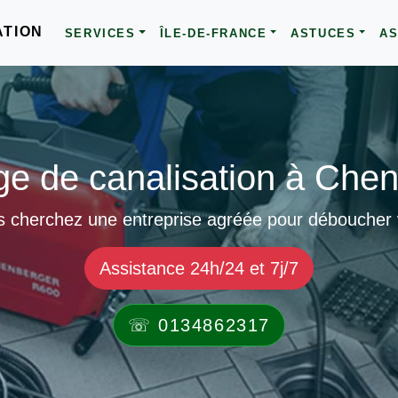
ATION
SERVICES
ÎLE-DE-FRANCE
ASTUCES
AS
e de canalisation à Chen
s cherchez une entreprise agréée pour déboucher 
Assistance 24h/24 et 7j/7
☏ 0134862317