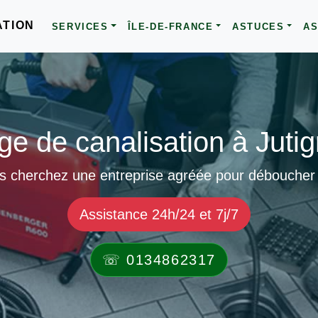
ATION
SERVICES
ÎLE-DE-FRANCE
ASTUCES
AS
e de canalisation à Jutig
s cherchez une entreprise agréée pour déboucher v
Assistance 24h/24 et 7j/7
☏ 0134862317