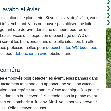
lavabo et évier
nstallations de plomberie. Si vous l’avez déjà vécu, vous
t très embêtant. Vous ne pouvez pas utiliser une toilette
lus gênant que de vivre dans une demeure bourrée de
Les services d’un expert en débouchage de WC de
 seront les bienvenus dans une telle situation. En effet,
iques professionnelles pour
déboucher les WC bouchées
ence pour
déboucher un évier
obstrué, une
r caméra
cée employée pour détecter les éventuelles pannes dans
 facilement la panne et d’apporter une solution efficace.
lation pour repérer une panne. Cette technique à la pointe
ou dans un but préventif. N’attendez pas la panne avant
pert en plomberie à Jutigny. Ainsi, vous pouvez prévenir
ts qu’elles peuvent causer.