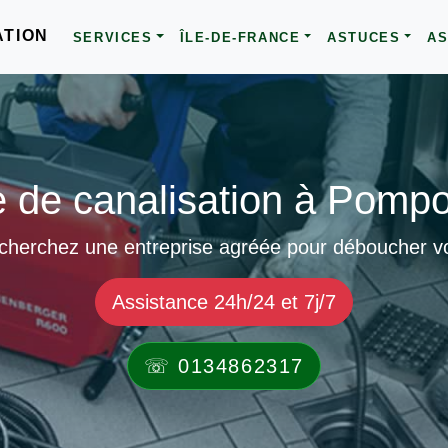
ATION
SERVICES
ÎLE-DE-FRANCE
ASTUCES
AS
de canalisation à Pomp
 cherchez une entreprise agréée pour déboucher v
Assistance 24h/24 et 7j/7
☏ 0134862317