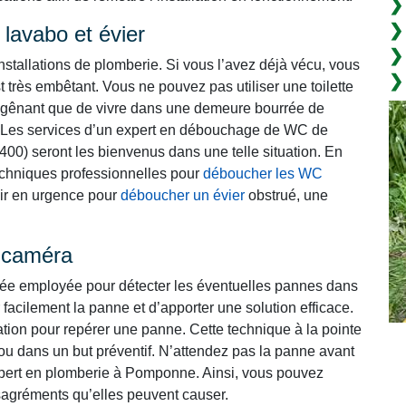
lavabo et évier
nstallations de plomberie. Si vous l’avez déjà vécu, vous
t très embêtant. Vous ne pouvez pas utiliser une toilette
lus gênant que de vivre dans une demeure bourrée de
Les services d’un expert en débouchage de WC de
00) seront les bienvenus dans une telle situation. En
 techniques professionnelles pour
déboucher les WC
enir en urgence pour
déboucher un évier
obstrué, une
r caméra
cée employée pour détecter les éventuelles pannes dans
 facilement la panne et d’apporter une solution efficace.
lation pour repérer une panne. Cette technique à la pointe
ou dans un but préventif. N’attendez pas la panne avant
expert en plomberie à Pomponne. Ainsi, vous pouvez
ésagréments qu’elles peuvent causer.