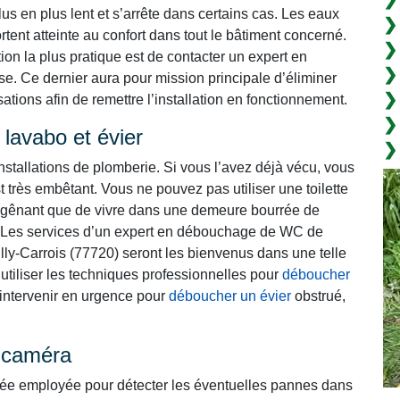
s en plus lent et s’arrête dans certains cas. Les eaux
tent atteinte au confort dans tout le bâtiment concerné.
ption la plus pratique est de contacter un expert en
e. Ce dernier aura pour mission principale d’éliminer
tions afin de remettre l’installation en fonctionnement.
lavabo et évier
nstallations de plomberie. Si vous l’avez déjà vécu, vous
t très embêtant. Vous ne pouvez pas utiliser une toilette
lus gênant que de vivre dans une demeure bourrée de
Les services d’un expert en débouchage de WC de
lly-Carrois (77720) seront les bienvenus dans une telle
a utiliser les techniques professionnelles pour
déboucher
d’intervenir en urgence pour
déboucher un évier
obstrué,
r caméra
cée employée pour détecter les éventuelles pannes dans