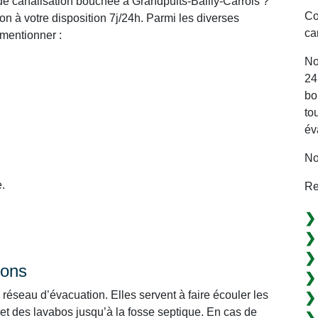
e canalisation bouchée à Grandpuits-Bailly-Carrois ?
Co
n à votre disposition 7j/24h. Parmi les diverses
ca
mentionner :
No
24
bo
to
év
No
.
Re
ions
réseau d’évacuation. Elles servent à faire écouler les
 et des lavabos jusqu’à la fosse septique. En cas de