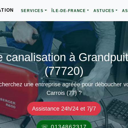
ATION
SERVICES
ÎLE-DE-FRANCE
ASTUCES
AS
canalisation à Grandpuits
(77720)
cherchez une entreprise agréée pour déboucher vot
Carrois (77) ?
Assistance 24h/24 et 7j/7
☏ 0134862317