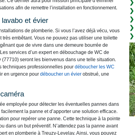
e. Ce dernier aura pour mission principale d’éliminer
tions afin de remettre l’installation en fonctionnement.
lavabo et évier
nstallations de plomberie. Si vous l’avez déjà vécu, vous
t très embêtant. Vous ne pouvez pas utiliser une toilette
lus gênant que de vivre dans une demeure bourrée de
Les services d’un expert en débouchage de WC de
 (77710) seront les bienvenus dans une telle situation.
les techniques professionnelles pour
déboucher les WC
enir en urgence pour
déboucher un évier
obstrué, une
r caméra
cée employée pour détecter les éventuelles pannes dans
 facilement la panne et d’apporter une solution efficace.
lation pour repérer une panne. Cette technique à la pointe
ou dans un but préventif. N’attendez pas la panne avant
xpert en plomberie à Treuzy-Levelay. Ainsi, vous pouvez