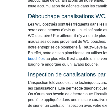
débouchage de canalisations de notre entrepris
toute accumulation de déchets dans les canalisa
Débouchage canalisations WC, 
Les WC obstrués sont très fréquents dans les i
serez certainement d’avis qu’un tel scénario es
WC obstruée ! Par ailleurs, il n’y a rien de p
mauvaises odeurs provenant de WC bouchés. 
notre entreprise de plomberie à Treuzy-Levelay
En effet, notre artisan plombier saura utiliser 
bouchées
au plus vite. Il est capable d’interv
baignoire engorgée ou un lavabo bouché.
Inspection de canalisations pa
L’inspection télévisée est une technique avan
les canalisations. Elle permet de diagnostiquer
On n’aura pas besoin de déterrer toute l’instal
peut être appliquée dans une mesure curative 
de signer un contrat d’inspection avec votre e