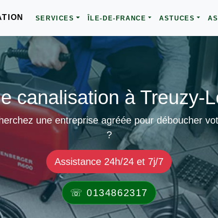
ATION
SERVICES
ÎLE-DE-FRANCE
ASTUCES
AS
 canalisation à Treuzy-L
cherchez une entreprise agréée pour déboucher votr
?
Assistance 24h/24 et 7j/7
☏ 0134862317